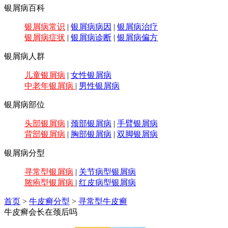
银屑病百科
银屑病常识
|
银屑病病因
|
银屑病治疗
银屑病症状
|
银屑病诊断
|
银屑病偏方
银屑病人群
儿童银屑病
|
女性银屑病
中老年银屑病
|
男性银屑病
银屑病部位
头部银屑病
|
颈部银屑病
|
手臂银屑病
背部银屑病
|
胸部银屑病
|
双脚银屑病
银屑病分型
寻常型银屑病
|
关节病型银屑病
脓疱型银屑病
|
红皮病型银屑病
首页
>
牛皮癣分型
>
寻常型牛皮癣
牛皮癣会长在颈后吗